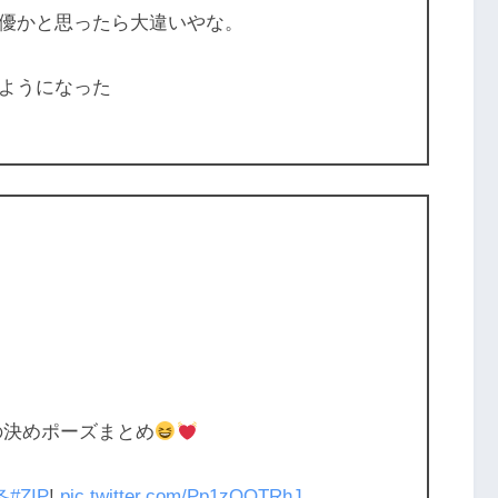
優かと思ったら大違いやな。
ようになった
の決めポーズまとめ
冬
#ZIP
!
pic.twitter.com/Pp1zOOTRhJ