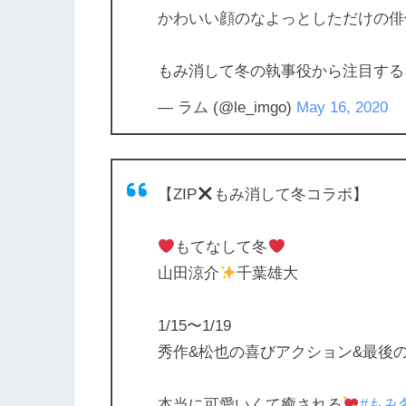
かわいい顔のなよっとしただけの俳
もみ消して冬の執事役から注目する
— ラム (@le_imgo)
May 16, 2020
【ZIP
もみ消して冬コラボ】
もてなして冬
山田涼介
千葉雄大
1/15〜1/19
秀作&松也の喜びアクション&最後
本当に可愛いくて癒される
#もみ