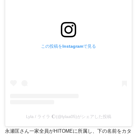
この投稿をInstagramで見る
Lyla / ライラ 🌔(@lylaa05)がシェアした投稿
永瀬匡さん一家全員がHITOMEに所属し、下の名前をカタ