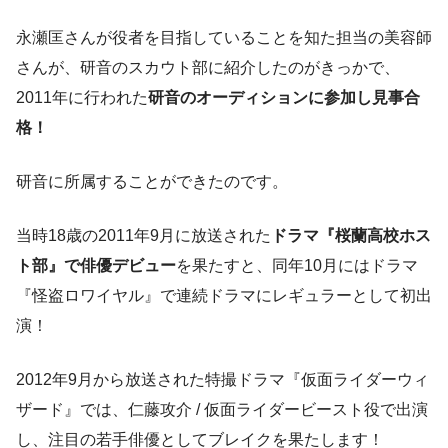
永瀬匡さんが役者を目指していることを知た担当の美容師
さんが、研音のスカウト部に紹介したのがきっかで、
2011年に行われた
研音のオーディション
に
参加
し
見事合
格！
研音に所属することができたのです。
当時18歳の2011年9月に放送された
ドラマ『桜蘭高校ホス
ト部』で俳優デビュー
を果たすと、同年10月にはドラマ
『怪盗ロワイヤル』で連続ドラマにレギュラーとして初出
演！
2012年9月から放送された特撮ドラマ『仮面ライダーウィ
ザード』では、仁藤攻介 / 仮面ライダービースト役で出演
し、注目の若手俳優としてブレイクを果たします！