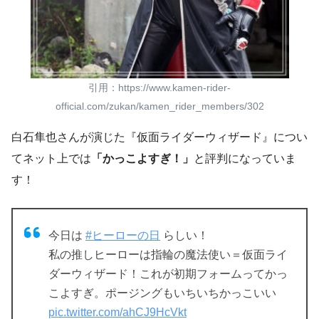
引用：https://www.kamen-rider-
official.com/zukan/kamen_rider_members/302
白石隼也さんが演じた『仮面ライダーウィザード』につい
てネット上では
「かっこよすぎ！」
と評判になっていま
す！
今日は
#ヒーローの日
らしい！
私の推しヒーローは指輪の魔法使い＝仮面ライ
ダーウィザード！これが初期フォームってかっ
こよすぎ。ポージングもいちいちかっこいい
pic.twitter.com/ahCJ9HcVkt