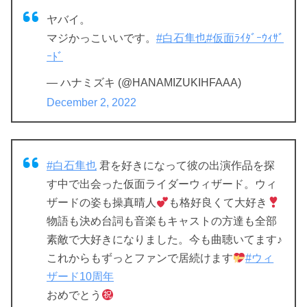
ヤバイ。
マジかっこいいです。
#白石隼也
#仮面ﾗｲﾀﾞｰｳｨｻﾞ
ｰﾄﾞ
— ハナミズキ (@HANAMIZUKIHFAAA)
December 2, 2022
#白石隼也
君を好きになって彼の出演作品を探
す中で出会った仮面ライダーウィザード。ウィ
ザードの姿も操真晴人
も格好良くて大好き
物語も決め台詞も音楽もキャストの方達も全部
素敵で大好きになりました。今も曲聴いてます♪
これからもずっとファンで居続けます
#ウィ
ザード10周年
おめでとう