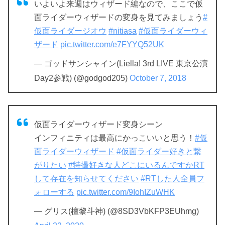
いよいよ来週はウィザード編なので、ここで仮
面ライダーウィザードの変身を見てみましょう
#
仮面ライダージオウ
#nitiasa
#仮面ライダーウィ
ザード
pic.twitter.com/e7FYYQ52UK
— ゴッドサンシャイン(Liella! 3rd LIVE 東京公演
Day2参戦) (@godgod205)
October 7, 2018
仮面ライダーウィザード変身シーン
インフィニティは最高にかっこいいと思う！
#仮
面ライダーウィザード
#仮面ライダー好きと繋
がりたい
#特撮好きな人どこにいるんですかRT
して存在を知らせてください
#RTした人全員フ
ォローする
pic.twitter.com/9IohIZuWHK
— グリス(檀黎斗神) (@8SD3VbKFP3EUhmg)