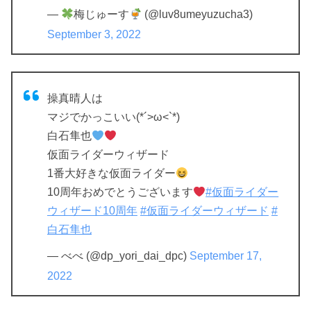
—
梅じゅーす
(@luv8umeyuzucha3)
September 3, 2022
操真晴人は
マジでかっこいい(*´>ω<`*)
白石隼也
仮面ライダーウィザード
1番大好きな仮面ライダー
10周年おめでとうございます
#仮面ライダー
ウィザード10周年
#仮面ライダーウィザード
#
白石隼也
— べべ (@dp_yori_dai_dpc)
September 17,
2022