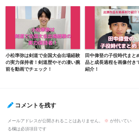
小松準弥は剣道で全国大会出場経験
田中偉登の子役時代まと
の実力保持者！剣道歴やその凄い腕
品と成長過程を画像付き
前を動画でチェック！
紹介！
コメントを残す
メールアドレスが公開されることはありません。
※
が付いてい
る欄は必須項目です