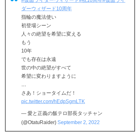
#仮面ライダーウィザード
#祝10周年
#仮面ライ
ダーウィザード10周年
指輪の魔法使い
初登場シーン
人々の絶望を希望に変える
もう
10年
でも存在は永遠
世の中の絶望がすべて
希望に変わりますように
…
さあ！ショータイムだ！
pic.twitter.com/hEdpSgmLTK
— 愛と正義の飯テロ部長タッチャン
(@OtatuRaider)
September 2, 2022