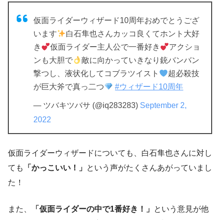
仮面ライダーウィザード10周年おめでとうござ
います
白石隼也さんカッコ良くてホント大好
き
仮面ライダー主人公で一番好き
アクショ
ンも大胆で
敵に向かっていきなり銃バンバン
撃つし、液状化してコブラツイスト
超必殺技
が巨大斧で真っ二つ
#ウィザード10周年
— ツバキツバサ (@iq283283)
September 2,
2022
仮面ライダーウィザードについても、白石隼也さんに対し
ても
「かっこいい！」
という声がたくさんあがっていまし
た！
また
、
「仮面ライダーの中で1番好き！」
という意見が他