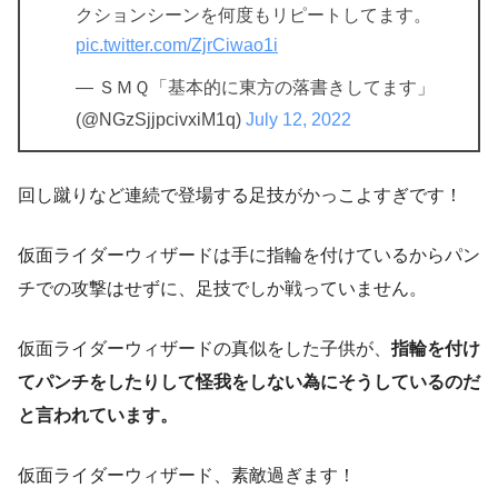
クションシーンを何度もリピートしてます。
pic.twitter.com/ZjrCiwao1i
— ＳＭＱ「基本的に東方の落書きしてます」
(@NGzSjjpcivxiM1q)
July 12, 2022
回し蹴りなど連続で登場する足技がかっこよすぎです！
仮面ライダーウィザードは手に指輪を付けているからパン
チでの攻撃はせずに、足技でしか戦っていません。
仮面ライダーウィザードの真似をした子供が、
指輪を付け
てパンチをしたりして怪我をしない為にそうしているのだ
と言われています。
仮面ライダーウィザード、素敵過ぎます！