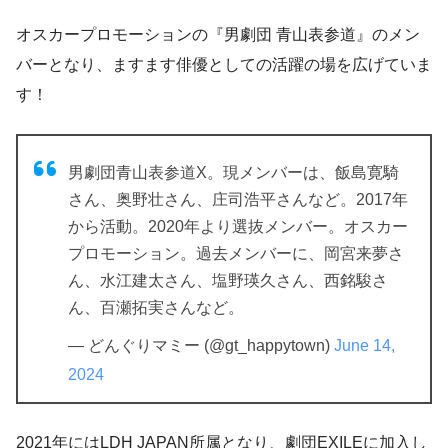
オスカープロモーションの『男劇団 青山表参道』のメン
バーとなり、ますます俳優としての活躍の場を広げていま
す！
男劇団青山表参道X。現メンバーは、飯島寛騎
さん、奥野壮さん、庄司浩平さんなど。2017年
から活動。2020年より選抜メンバー。オスカー
プロモーション。過去メンバーに、岡宮来夢さ
ん、水江建太さん、塩野瑛久さん、西銘駿さ
ん、百瀬拓実さんなど。
— どんぐりマミー (@gt_happytown)
June 14,
2024
2021年にはLDH JAPAN所属となり、劇団EXILEに加入し