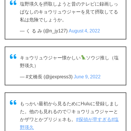
塩野瑛久を摂取しようと昔のテレビに録画しっ
ぱなしのキョウリュウジャーを見て摂取してる
私は危険でしょうか。
— く る み (@n_jy127)
August 4, 2022
キョウリュウジャー懐かしい
ソウジ推し（塩
野瑛久）
— #丈橋長 (@jjexpress3)
June 9, 2022
もっかい最初から見るためにHuluに登録しまし
た。他のも見れるので♡キョウリュウジャーと
かザワとかプリジェネも。
#探偵が早すぎる
#塩
野瑛久