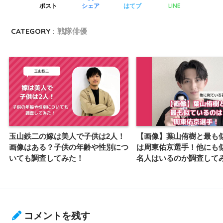
LINE
ポスト
シェア
はてブ
CATEGORY :
戦隊俳優
玉山鉄二の嫁は美人で子供は2人！
【画像】葉山侑樹と最も
画像はある？子供の年齢や性別につ
は周東佑京選手！他にも
いても調査してみた！
名人はいるのか調査して
コメントを残す