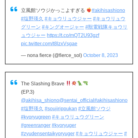
立風館ソウジかっこよすぎる
#akihisashiono
#塩野瑛久
#キョウリュウジャー
#キョウリュウ
グリーン
#キングオージャー
#獣電戦隊キョウリ
ュウジャー
https://t.co/mQT2U93gzf
pic.twitter.com/t8IzxVsgae
— nona fierce (@fierce_sol)
October 8, 2023
The Slashing Brave
(EP.3)
@akihisa_shiono
@sentai_official
#akihisashiono
#塩野瑛久
#soujirippukan
#立風館ソウジ
#kyoryugreen
#キョウリュウグリーン
#greenranger
#kyoryuger
#zyudensentaikyoryuger
#キョウリュウジャー
#