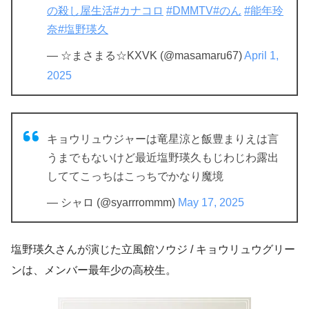
の殺し屋生活
#カナコロ
#DMMTV
#のん
#能年玲
奈
#塩野瑛久
— ☆まさまる☆KXVK (@masamaru67)
April 1,
2025
キョウリュウジャーは竜星涼と飯豊まりえは言
うまでもないけど最近塩野瑛久もじわじわ露出
しててこっちはこっちでかなり魔境
— シャロ (@syarrrommm)
May 17, 2025
塩野瑛久さんが演じた立風館ソウジ / キョウリュウグリー
ンは、メンバー最年少の高校生。