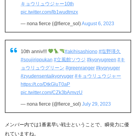
キョウリュウジャー10th
pic.twitter.com/Ib1wudtmzx
— nona fierce (@fierce_sol)
August 6, 2023
10th anniv!!!
#akihisashiono
#塩野瑛久
#soujirippukan
#立風館ソウジ
#kyoryugreen
#キ
ョウリュウグリーン
#greenranger
#kyoryuger
#zyudensentaikyoryuger
#キョウリュウジャー
https://t.co/DtkGluT0aP
pic.twitter.com/CZk3bAmvzU
— nona fierce (@fierce_sol)
July 29, 2023
メンバー内では1番素早い戦士ということで、瞬発力に優
れていますね。