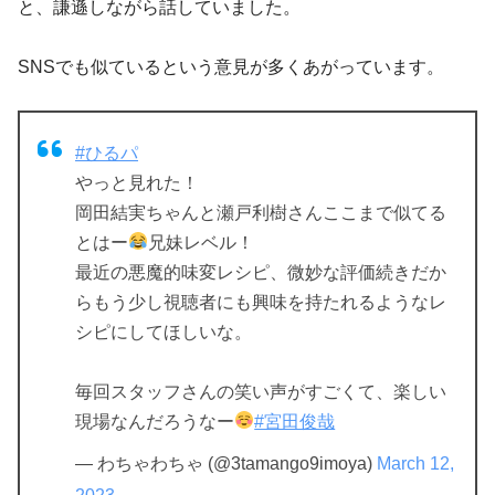
と、謙遜しながら話していました。
SNSでも似ているという意見が多くあがっています。
#ひるパ
やっと見れた！
岡田結実ちゃんと瀬戸利樹さんここまで似てる
とはー
兄妹レベル！
最近の悪魔的味変レシピ、微妙な評価続きだか
らもう少し視聴者にも興味を持たれるようなレ
シピにしてほしいな。
毎回スタッフさんの笑い声がすごくて、楽しい
現場なんだろうなー
#宮田俊哉
— わちゃわちゃ (@3tamango9imoya)
March 12,