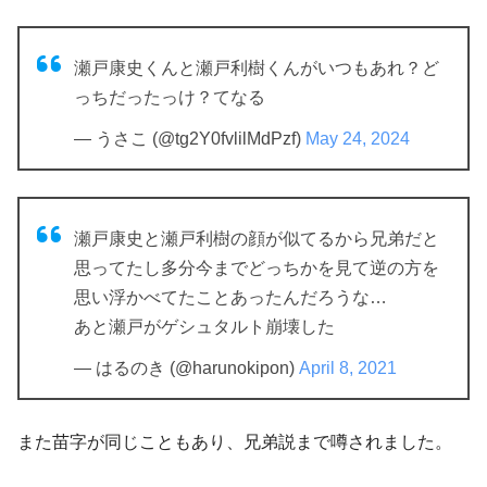
瀬戸康史くんと瀬戸利樹くんがいつもあれ？ど
っちだったっけ？てなる
— うさこ (@tg2Y0fvlilMdPzf)
May 24, 2024
瀬戸康史と瀬戸利樹の顔が似てるから兄弟だと
思ってたし多分今までどっちかを見て逆の方を
思い浮かべてたことあったんだろうな…
あと瀬戸がゲシュタルト崩壊した
— はるのき (@harunokipon)
April 8, 2021
また苗字が同じこともあり、兄弟説まで噂されました。