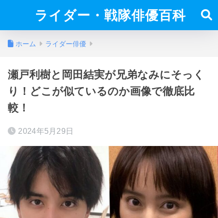
ライダー・戦隊俳優百科
ホーム
ライダー俳優
瀬戸利樹と岡田結実が兄弟なみにそっく
り！どこが似ているのか画像で徹底比
較！
2024年5月29日