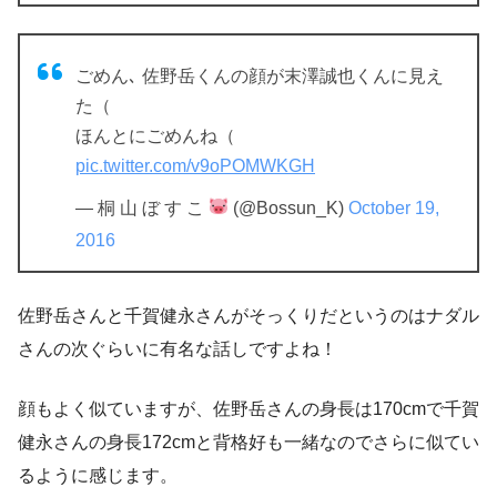
ごめん､ 佐野岳くんの顔が末澤誠也くんに見え
た（
ほんとにごめんね（
pic.twitter.com/v9oPOMWKGH
— 桐 山 ぼ す こ
(@Bossun_K)
October 19,
2016
佐野岳さんと千賀健永さんがそっくりだというのはナダル
さんの次ぐらいに有名な話しですよね！
顔もよく似ていますが、佐野岳さんの身長は170cmで千賀
健永さんの身長172cmと背格好も一緒なのでさらに似てい
るように感じます。