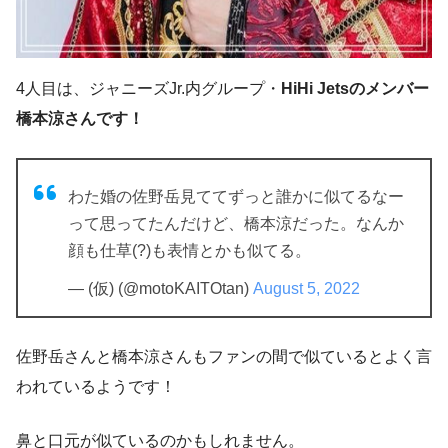
4人目は、ジャニーズJr.内グループ・
HiHi Jetsのメンバー
橋本涼さんです！
わた婚の佐野岳見ててずっと誰かに似てるなー
って思ってたんだけど、橋本涼だった。なんか
顔も仕草(?)も表情とかも似てる。
— (仮) (@motoKAITOtan)
August 5, 2022
佐野岳さんと橋本涼さんもファンの間で似ているとよく言
われているようです！
鼻と口元が似ているのかもしれません。