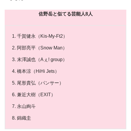
佐野岳と似てる芸能人8人
千賀健永（Kis-My-Ft2）
阿部亮平（Snow Man）
末澤誠也（Aぇ! group）
橋本涼（HiHi Jets）
尾形貴弘（パンサー）
兼近大樹（EXIT）
永山絢斗
錦織圭