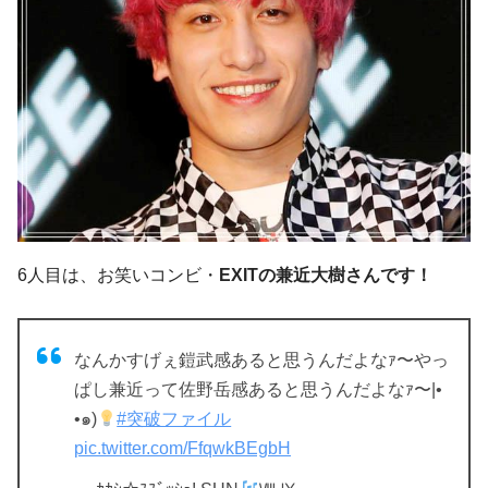
6人目は、お笑いコンビ・
EXITの兼近大樹さんです！
なんかすげぇ鎧武感あると思うんだよなｧ〜やっ
ぱし兼近って佐野岳感あると思うんだよなｧ〜|•
•๑)
#突破ファイル
pic.twitter.com/FfqwkBEgbH