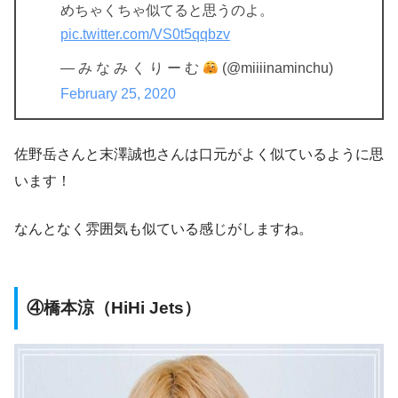
めちゃくちゃ似てると思うのよ。
pic.twitter.com/VS0t5qqbzv
— み な み く り ー む
(@miiiinaminchu)
February 25, 2020
佐野岳さんと末澤誠也さんは口元がよく似ているように思
います！
なんとなく雰囲気も似ている感じがしますね。
④橋本涼（HiHi Jets）