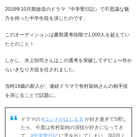
2018年10月期放送のドラマ『中学聖日記』で不思議な魅
力を持った中学生役を演じたのです。
このオーディションは書類選考段階で1,000人を超えてい
たとのこと！
しかし、水上恒司さんはこの選考を突破してデビュー作か
らいきなり大役を任されました。
当時19歳の新人が、連続ドラマで
有村架純さんの相手役
を演じることで話題に。
ドラマの
#コントがはじまる
が好き過ぎて5周し
たら、今度は有村架純の演技が好きになってき
て、
#中学聖日記
に手を出してしまい、3話目く