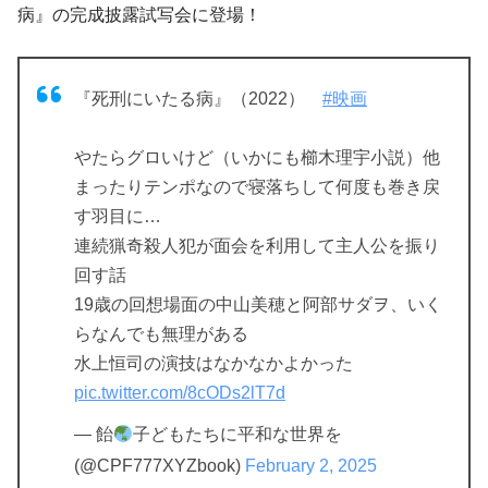
病』の完成披露試写会に登場！
『死刑にいたる病』（2022）
#映画
やたらグロいけど（いかにも櫛木理宇小説）他
まったりテンポなので寝落ちして何度も巻き戻
す羽目に…
連続猟奇殺人犯が面会を利用して主人公を振り
回す話
19歳の回想場面の中山美穂と阿部サダヲ、いく
らなんでも無理がある
水上恒司の演技はなかなかよかった
pic.twitter.com/8cODs2lT7d
— 飴
子どもたちに平和な世界を
(@CPF777XYZbook)
February 2, 2025