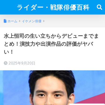
ライダー・戦隊俳優百科
ホーム
イケメン俳優
水上恒司の生い立ちからデビューまでま
とめ！演技力や出演作品の評価がヤバ
い！
2025年9月20日