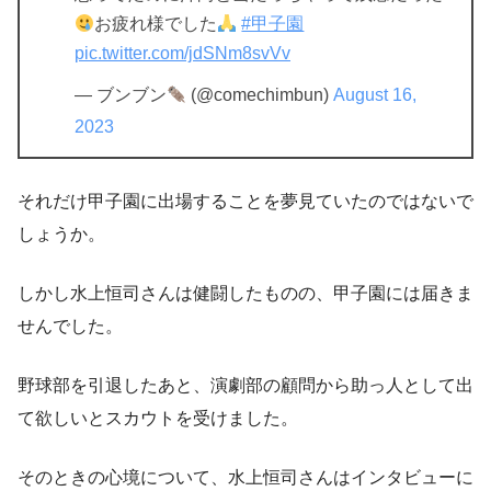
お疲れ様でした
#甲子園
pic.twitter.com/jdSNm8svVv
— ブンブン
(@comechimbun)
August 16,
2023
それだけ甲子園に出場することを夢見ていたのではないで
しょうか。
しかし水上恒司さんは健闘したものの、甲子園には届きま
せんでした。
野球部を引退したあと、
演劇部の顧問から助っ人として出
て欲しいとスカウト
を受けました。
そのときの心境について、水上恒司さんはインタビューに