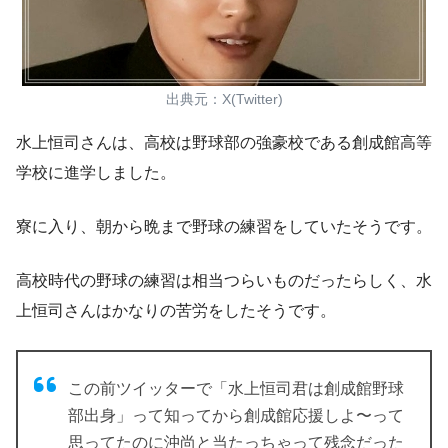
出典元：X(Twitter)
水上恒司さんは、高校は野球部の強豪校である
創成館高等
学校に進学
しました。
寮に入り、朝から晩まで野球の練習をしていたそうです。
高校時代の野球の練習は相当つらいものだったらしく、水
上恒司さんはかなりの苦労をしたそうです。
この前ツイッターで「水上恒司君は創成館野球
部出身」って知ってから創成館応援しよ〜って
思ってたのに沖尚と当たっちゃって残念だった