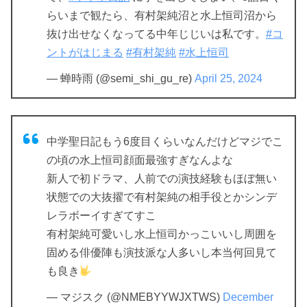
らいまで観たら、有村架純沼と水上恒司沼から
抜け出せなくなってる中年じじいは私です。
#コ
ントがはじまる
#有村架純
#水上恒司
— 蝉時雨 (@semi_shi_gu_re)
April 25, 2024
中学聖日記もう6度目くらいなんだけどマジでこ
の頃の水上恒司顔面最強すぎなんよな
新人で初ドラマ、人前での演技経験もほぼ無い
状態での大抜擢で有村架純の相手役とかシンデ
レラボーイすぎてすこ
有村架純可愛いし水上恒司かっこいいし周囲を
固める俳優陣も演技派な人多いし本当何回見て
も良き
— マジスク (@NMEBYYWJXTWS)
December