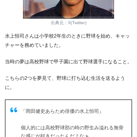
出典元：X(Twitter)
水上恒司さんは小学校2年生のときに野球を始め、
キャッ
チャーを務めていました。
当時の夢は
高校野球で甲子園に出て
野球選手になること。
こちらの
2つを夢見て、野球に打ち込む生活を送るよう
に。
「岡田健史あらため俳優の水上恒司』
個人的には高校野球部の時の野生み溢れる無骨
な感じが好きだったんだよなぁ