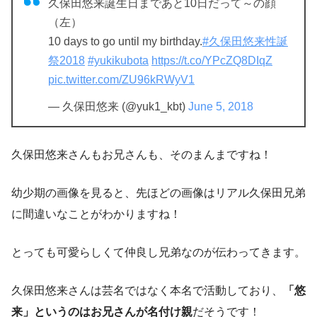
久保田悠来誕生日まであと10日だって～の顔
（左）
10 days to go until my birthday.
#久保田悠来性誕
祭2018
#yukikubota
https://t.co/YPcZQ8DIqZ
pic.twitter.com/ZU96kRWyV1
— 久保田悠来 (@yuk1_kbt)
June 5, 2018
久保田悠来さんもお兄さんも、そのまんまですね！
幼少期の画像を見ると、先ほどの画像はリアル久保田兄弟
に間違いなことがわかりますね！
とっても可愛らしくて仲良し兄弟なのが伝わってきます。
久保田悠来さんは芸名ではなく本名で活動しており、
「悠
来」というのはお兄さんが名付け親
だそうです！