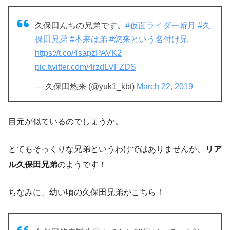
久保田んちの兄弟です。
#仮面ライダー斬月
#久
保田兄弟
#本来は弟
#悠来という名付け兄
https://t.co/4sapzPAVK2
pic.twitter.com/4rzdLVFZDS
— 久保田悠来 (@yuk1_kbt)
March 22, 2019
目元が似ているのでしょうか。
とてもそっくりな兄弟というわけではありませんが、
リア
ル久保田兄弟
のようです！
ちなみに、幼い頃の久保田兄弟がこちら！