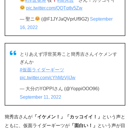
#浮世英寿
役
#簡秀吉
さん！カッコイイ
pic.twitter.com/QQTqtIv5Zw
— 聖ニ
(@F1JYJaQVprUf9G2)
September
16, 2022
とりあえず浮世英寿こと簡秀吉さんイケメンす
ぎんか
#仮面ライダーギーツ
pic.twitter.com/cYhMzVjIJw
— 大分のYOPPIさん (@YoppiOOO96)
September 11, 2022
簡秀吉さんが
「イケメン！」「カッコイイ！」
という声と
ともに、仮面ライダーギーツが
「面白い！」
という声が目