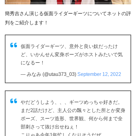
簡秀吉さん演じる仮面ライダーギーツについてネットの評
判をご紹介します！
仮面ライダーギーツ、意外と良い奴だったけ
ど、いかんせん変身ポーズがホストみたいで気
になるー！
— みなみ (@utau373_03)
September 12, 2022
やだどうしよう、、、ギーツめっちゃ好きだ。
まだ2話だけど、主人公の飄々とした所とか変身
ポーズ、スーツ造形、世界観、何から何まで全
部刺さって抜け出せねぇ！
こりゃあ今年1年忙しくなりそうだぜ