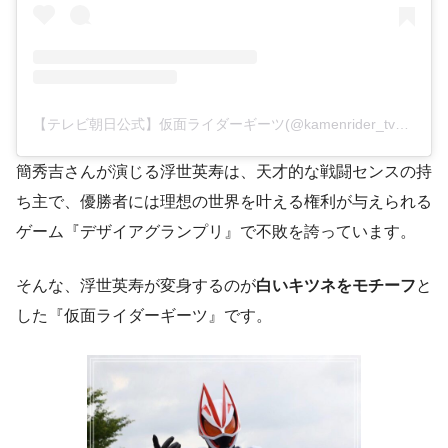
【テレビ朝日公式】仮面ライダーギーツ(@kamenrider_tvasahi)がシェアした投稿
簡秀吉さんが演じる浮世英寿は、天才的な戦闘センスの持
ち主で、優勝者には理想の世界を叶える権利が与えられる
ゲーム『デザイアグランプリ』で不敗を誇っています。
そんな、浮世英寿が変身するのが
白いキツネをモチーフ
と
した『仮面ライダーギーツ』です。