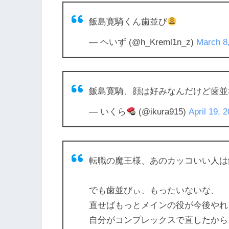
飯島寛騎くん歯並び
— ヘいず (@h_Kreml1n_z)
March 8
飯島寛騎、顔は好みなんだけど歯並
— いくら
(@ikura915)
April 19, 
転職の魔王様、あのカッコいい人は
でも歯並びぃ、もったいないな、
直せばもっとメインの役が今後やれ
自分がコンプレックスで直したから