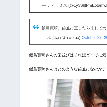
— ティラミス (@1y3S8lPmEotamw
飯島寛騎、歯並び直したらまじでめ
— れちぬ (@rrwotaa)
October 27, 2
飯島寛騎さんの歯並びはそれほどまでに気
飯島寛騎さんはどのような歯並びなのかデ