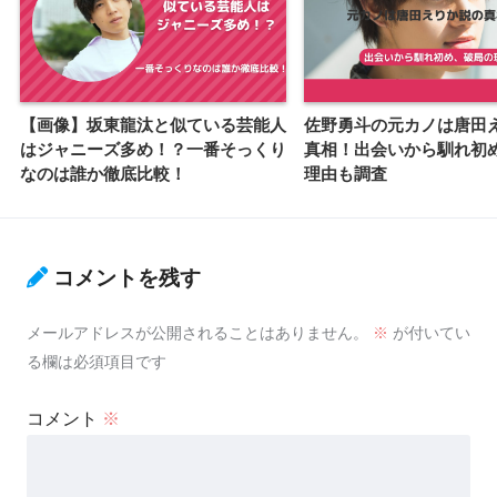
【画像】坂東龍汰と似ている芸能人
佐野勇斗の元カノは唐田
はジャニーズ多め！？一番そっくり
真相！出会いから馴れ初
なのは誰か徹底比較！
理由も調査
コメントを残す
メールアドレスが公開されることはありません。
※
が付いてい
る欄は必須項目です
コメント
※