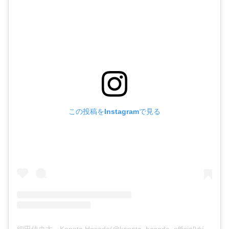
この投稿をInstagramで見る
細田佳央太 Kanata Hosoda(@kanata_hosoda_official)がシェアした投稿