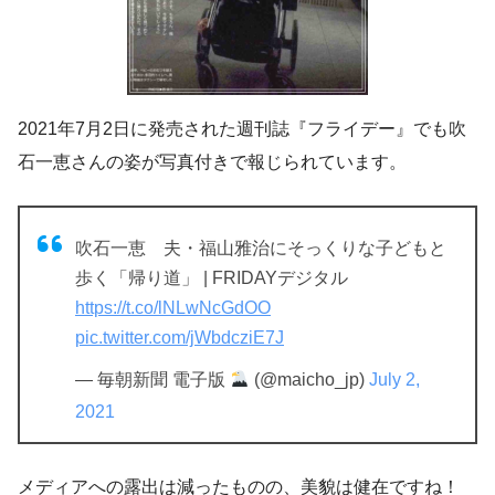
2021年7月2日に発売された週刊誌『フライデー』でも吹
石一恵さんの姿が写真付きで報じられています。
吹石一恵 夫・福山雅治にそっくりな子どもと
歩く「帰り道」 | FRIDAYデジタル
https://t.co/lNLwNcGdOO
pic.twitter.com/jWbdcziE7J
— 毎朝新聞 電子版
(@maicho_jp)
July 2,
2021
メディアへの露出は減ったものの、美貌は健在ですね！