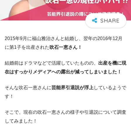
2015年9月に福山雅治さんと結婚し、翌年の2016年12月
に第1子を出産された
吹石一恵さん！
結婚前はドラマなどで活躍していたものの、
出産を機に
現
在はすっかりメディアへの露出が減ってしまいました！
そんな吹石一恵さんに
芸能界引退説が浮上
しているようで
す！
そこで、現在の吹石一恵さんの様子や引退説について調査
してみました！