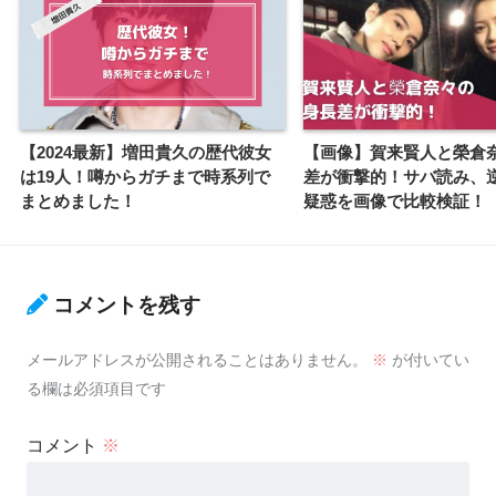
【2024最新】増田貴久の歴代彼女
【画像】賀来賢人と榮倉
は19人！噂からガチまで時系列で
差が衝撃的！サバ読み、
まとめました！
疑惑を画像で比較検証！
コメントを残す
メールアドレスが公開されることはありません。
※
が付いてい
る欄は必須項目です
コメント
※