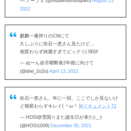
— ノーフェ (@mbbwndmsospwn)
August 13,
2022
麒麟一番搾りのCMにて
久しぶりに吹石一恵さん見たけど…
相変わらず綺麗すぎてビックリ( Ꙭ)!!
— ぬーん@月曜断食2年後に向けて
(@diet_2o2o)
April 13, 2022
吹石一恵さん。年に一回、ここでしか見ないけ
ど相変わらずキレイ( ＾ω＾ )
#ドキュメント72
— HOSI@雪国☆また誕生日が来た(-_-)
(@HOSI1009)
December 30, 2021