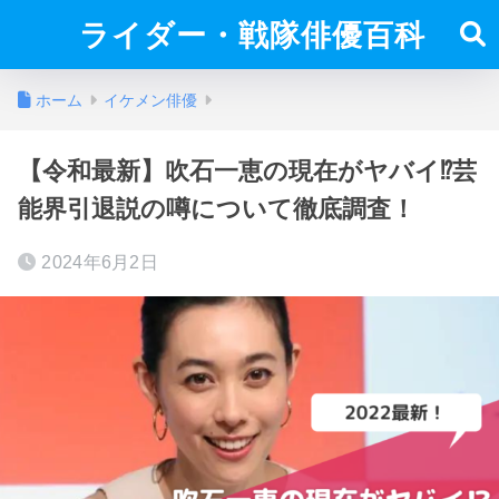
ライダー・戦隊俳優百科
ホーム
イケメン俳優
【令和最新】吹石一恵の現在がヤバイ⁉︎芸
能界引退説の噂について徹底調査！
2024年6月2日