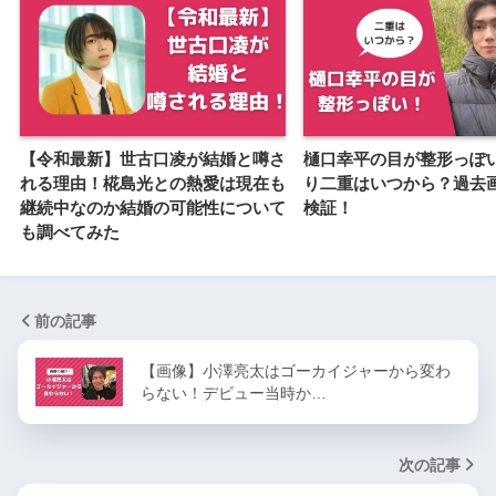
【令和最新】世古口凌が結婚と噂さ
樋口幸平の目が整形っぽ
れる理由！椛島光との熱愛は現在も
り二重はいつから？過去
継続中なのか結婚の可能性について
検証！
も調べてみた
前の記事
【画像】小澤亮太はゴーカイジャーから変わ
らない！デビュー当時か…
次の記事