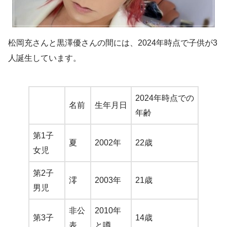
松岡充さんと黒澤優さんの間には、
2024年時点で子供が3
人誕生
しています。
2024年時点での
名前
生年月日
年齢
第1子
夏
2002年
22歳
女児
第2子
澪
2003年
21歳
男児
非公
2010年
第3子
14歳
表
と噂