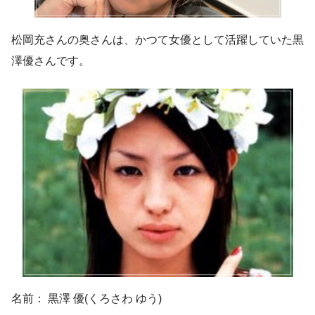
松岡充さんの奥さんは、かつて
女優として活躍していた黒
澤優さん
です。
名前： 黒澤 優(くろさわ ゆう)