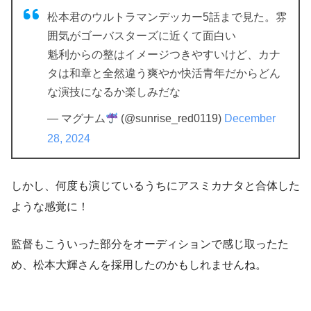
松本君のウルトラマンデッカー5話まで見た。雰
囲気がゴーバスターズに近くて面白い
魁利からの整はイメージつきやすいけど、カナ
タは和章と全然違う爽やか快活青年だからどん
な演技になるか楽しみだな
— マグナム
(@sunrise_red0119)
December
28, 2024
しかし、
何度も演じているうちにアスミカナタと合体した
ような感覚
に！
監督もこういった部分をオーディションで感じ取ったた
め、松本大輝さんを採用したのかもしれませんね。