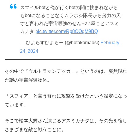
スマイルbotと俺が行くbotの間に挟まれながら
もbotになることなくムラホシ隊長から努力の天
才と言われた宇宙最強のせんべい屋ことアスミ
カナタ
pic.twitter.com/Rp8OOgM9BQ
— びよらすびよらー (@hotakomaosi)
February
24, 2024
その中で『ウルトラマンデッカー』というのは、突然現れ
た謎の宇宙浮遊物体。
「スフィア」と言う群れに攻撃を受けたという設定になっ
ています。
そこで松本大輝さん演じるアスミカナタは、その光を宿し
さまざまな敵と戦うことに。