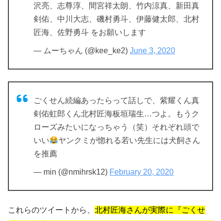
沢亮、志尊淳、間宮祥太朗、竹内涼真、新田真
剣佑、中川大志、磯村勇斗、伊藤健太郎、北村
匠海、佐野勇斗 をお願いします
— ムーちゃん (@kee_ke2)
June 3, 2020
ごくせん続編あったらって話しで、紫耀くん真
剣佑虹郎くん北村匠海板垣瑞生…つよ。もうク
ローズみたいになっちゃう（笑）それぞれ頭で
いい
ヤンクミが惚れる若い先生には犬飼さん
を推薦
— min (@nmihrsk12)
February 20, 2020
これらのツイートから、
北村匠海さんが実際に『ごくせ