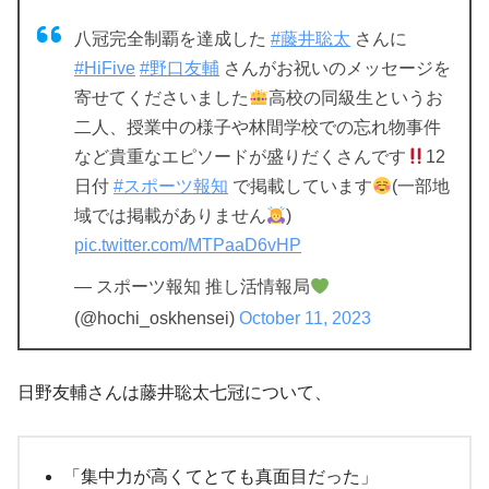
八冠完全制覇を達成した
#藤井聡太
さんに
#HiFive
#野口友輔
さんがお祝いのメッセージを
寄せてくださいました
高校の同級生というお
二人、授業中の様子や林間学校での忘れ物事件
など貴重なエピソードが盛りだくさんです
12
日付
#スポーツ報知
で掲載しています
(一部地
域では掲載がありません
)
pic.twitter.com/MTPaaD6vHP
— スポーツ報知 推し活情報局
(@hochi_oskhensei)
October 11, 2023
日野友輔さんは藤井聡太七冠について、
「集中力が高くてとても真面目だった」