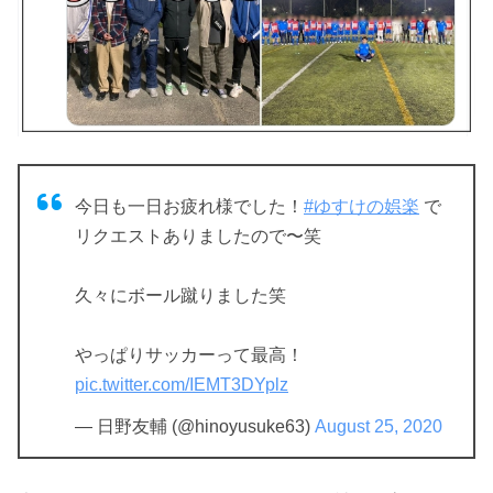
今日も一日お疲れ様でした！
#ゆすけの娯楽
で
リクエストありましたので〜笑
久々にボール蹴りました笑
やっぱりサッカーって最高！
pic.twitter.com/IEMT3DYplz
— 日野友輔 (@hinoyusuke63)
August 25, 2020